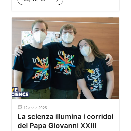
trasformare la città in un vibrante polo di
divulgazione scientifica
dal 3 al 19 ottobre 2025
.
Un’occasione imperdibile per immergersi in un
ricco calendario di eventi, incontri e laboratori, e
per farlo al meglio, il Festival ha bisogno di te!
12 aprile 2025
La scienza illumina i corridoi
del Papa Giovanni XXIII