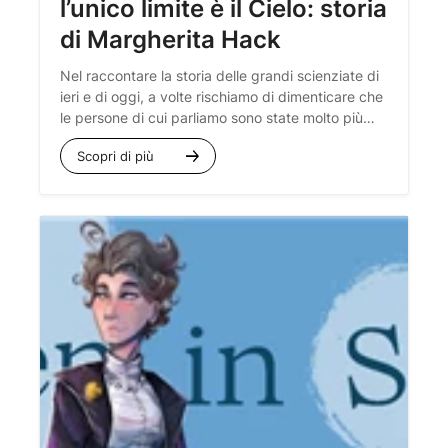
l’unico limite è il Cielo: storia
di Margherita Hack
Nel raccontare la storia delle grandi scienziate di
ieri e di oggi, a volte rischiamo di dimenticare che
le persone di cui parliamo sono state molto più
delle loro scoperte, e spesso hanno avuto
Scopri di più
molteplici passioni, interessi e curiosità.
Margherita Hack è stata una grandissima
astrofisica italiana, ma sarebbe potuta diventare
tante altre cose.