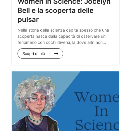
Women in Science: Jocelyn
Bell e la scoperta delle
pulsar
Nella storia della scienza capita spesso che una
scoperta nasca dalla capacità di osservare un
fenomeno con occhi diversi, là dove altri non
erano riusciti a coglierne il senso. Non sempre,
Scopri di più
però, il giusto riconoscimento va a chi ha avuto
l’intuizione decisiva: è il caso di Jocelyn Bell,
astrofisica britannica scopritrice delle pulsar.