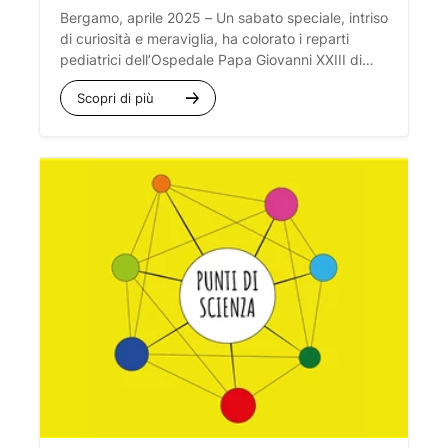
Bergamo, aprile 2025
– Un sabato speciale, intriso
di curiosità e meraviglia, ha colorato i reparti
pediatrici dell’Ospedale Papa Giovanni XXIII di
Bergamo. Il 12 aprile, i giovani volontari
Scopri di più
di
WeScience
, il dinamico gruppo under 30 di
BergamoScienza, hanno portato una ventata di
esperimenti di chimica e fisica, trasformando le
stanze d’ospedale in veri e propri laboratori per i
piccoli pazienti.