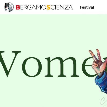
Stampa
Festival
Sostienici
Sostenitori
Fondazione
Relatori
Trasparente
BergamoScienza
TOCC
Accedi /
IT
EN
Registrati