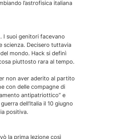
biando l’astrofisica italiana
 I suoi genitori facevano
 e scienza. Decisero tuttavia
a del mondo. Hack si definì
 cosa piuttosto rara al tempo.
er non aver aderito al partito
one con delle compagne di
tamento antipatriottico” e
uerra dell’Italia il 10 giugno
a positiva.
rovò la prima lezione così