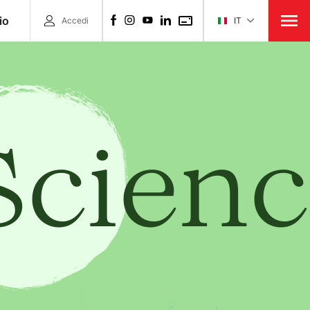
io
Accedi
IT