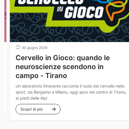
30 giugno 2026
Cervello in Gioco: quando le
neuroscienze scendono in
campo - Tirano
Un laboratorio itinerante racconta il ruolo del cervello nello
sport, da Bergamo a Milano, oggi apre nel centro di Tirano,
ai piedi delle Alpi
Scopri di più