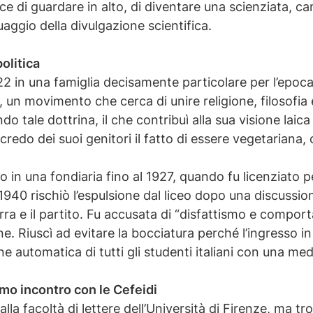
 di guardare in alto, di diventare una scienziata, cam
guaggio della divulgazione scientifica.
politica
2 in una famiglia decisamente particolare per l’epoca.
, un movimento che cerca di unire religione, filosofia
do tale dottrina, il che contribuì alla sua visione laic
redo dei suoi genitori il fatto di essere vegetariana,
o in una fondiaria fino al 1927, quando fu licenziato p
 1940 rischiò l’espulsione dal liceo dopo una discussi
rra e il partito. Fu accusata di “disfattismo e compor
. Riuscì ad evitare la bocciatura perché l’ingresso in g
automatica di tutti gli studenti italiani con una medi
rimo incontro con le Cefeidi
 alla facoltà di lettere dell’Università di Firenze, ma t