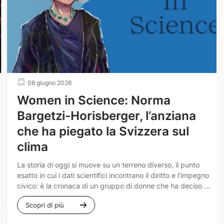
08 giugno 2026
Women in Science: Norma
Bargetzi-Horisberger, l’anziana
che ha piegato la Svizzera sul
clima
La storia di oggi si muove su un terreno diverso, il punto
esatto in cui i dati scientifici incontrano il diritto e l’impegno
civico: è la cronaca di un gruppo di donne che ha deciso di
non voler lasciare alle generazioni future una battaglia da
Scopri di più
combattere da sole.