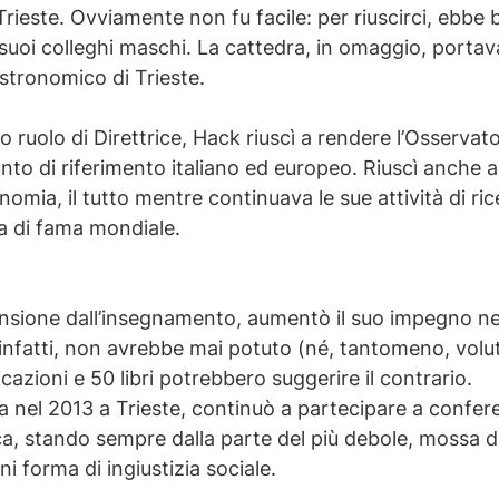
 Trieste. Ovviamente non fu facile: per riuscirci, ebbe b
i suoi colleghi maschi. La cattedra, in omaggio, portav
Astronomico di Trieste.
suo ruolo di Direttrice, Hack riuscì a rendere l’Osserva
nto di riferimento italiano ed europeo. Riuscì anche a
omia, il tutto mentre continuava le sue attività di ric
a di fama mondiale.
sione dall’insegnamento, aumentò il suo impegno nell
, infatti, non avrebbe mai potuto (né, tantomeno, volut
azioni e 50 libri potrebbero suggerire il contrario.
a nel 2013 a Trieste, continuò a partecipare a confere
ica, stando sempre dalla parte del più debole, mossa d
i forma di ingiustizia sociale.