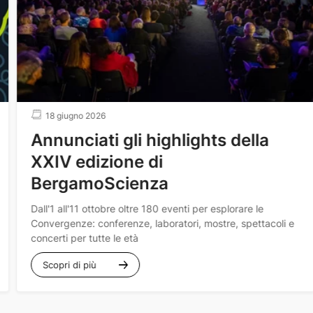
18 giugno 2026
Annunciati gli highlights della
XXIV edizione di
BergamoScienza
Dall'1 all'11 ottobre oltre 180 eventi per esplorare le
Convergenze
: conferenze, laboratori, mostre, spettacoli e
concerti per tutte le età
Scopri di più