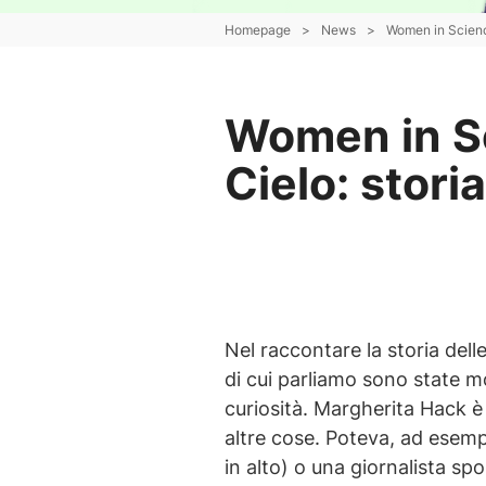
Homepage
>
News
>
Women in Science
Women in Sci
Cielo: stori
Nel raccontare la storia dell
di cui parliamo sono state mo
curiosità. Margherita Hack è
altre cose. Poteva, ad esempi
in alto) o una giornalista spo