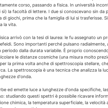
amente corso, passando a fisica. In università incon
sì) la facoltà di lettere. I due si conoscevano sin da
di giochi, prima che la famiglia di lui si trasferisse.
a la vita.
fisica arrivò con la tesi di laurea: le fu assegnato un 
le Cefeidi. Sono importanti perché pulsano radialment
 periodo dalla durata variabile. È proprio conoscendo 
alcolare le distanze cosmiche (una misura molto prez
per la prima volta anche di spettroscopia stellare, c
ca. La spettroscopia è una tecnica che analizza la luc
nghezze d'onda.
be ed emette luce a lunghezze d'onda specifiche, la
oso: studiando questi spettri è possibile ricavare info
one chimica, la temperatura superficiale, la velocità a