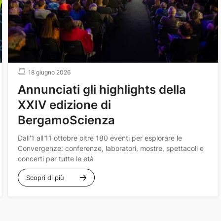
18 giugno 2026
Annunciati gli highlights della
XXIV edizione di
BergamoScienza
Dall'1 all'11 ottobre oltre 180 eventi per esplorare le
Convergenze
: conferenze, laboratori, mostre, spettacoli e
concerti per tutte le età
Scopri di più