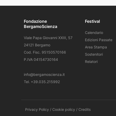
Fondazione
Festival
BergamoScienza
Calendario
Viale Papa Giovanni XXIII, 57
Edizioni Passate
24121 Bergamo
Area Stampa
Cod. Fisc. 95150570166
Sostenitori
P.IVA 04154730164
Relatori
info@bergamoscienza.it
Tel. +39.035.215992
Privacy Policy
/
Cookie policy
/
Credits