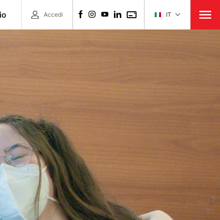
io
Accedi
IT