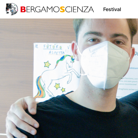
Stampa
Festival
Sostienici
Sostenitori
Fondazione
Relatori
Trasparente
BergamoScienza
TOCC
Accedi /
IT
EN
Registrati