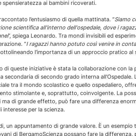
spensieratezza ai bambini ricoverati.
accontato l’entusiasmo di quella mattinata. “
Siamo co
zione scientifica all'interno dell'ospedale, dove i raga
anei
”, spiega Leonardo. Tra mondi invisibili ed esperim
erazione. “
I ragazzi hanno potuto così venire in conta
sottolineando l’importanza di un approccio pratico al 
 di queste iniziative è stata la collaborazione con l
la secondaria di secondo grado interna all’Ospedale. 
ale tra il mondo scolastico e quello ospedaliero, offr
nto stimolante e, soprattutto, coinvolgente. La poss
ci ma di grande effetto, può fare una differenza enor
di interesse per la scienza.
indi, un appuntamento di grande valore. È un esempio 
ovani di BergamoScienza possano fare la differenza,