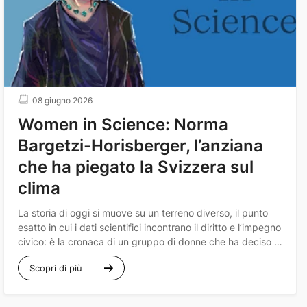
08 giugno 2026
Women in Science: Norma
Bargetzi-Horisberger, l’anziana
che ha piegato la Svizzera sul
clima
La storia di oggi si muove su un terreno diverso, il punto
esatto in cui i dati scientifici incontrano il diritto e l’impegno
civico: è la cronaca di un gruppo di donne che ha deciso di
non voler lasciare alle generazioni future una battaglia da
Scopri di più
combattere da sole.