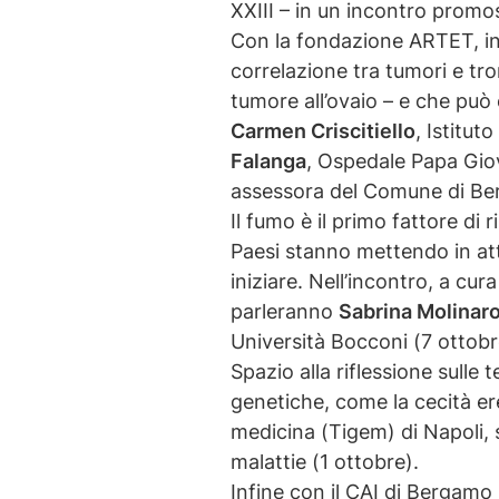
XXIII – in un incontro promo
Con la fondazione ARTET, i
correlazione tra tumori e tr
tumore all’ovaio – e che può
Carmen Criscitiello
, Istitut
Falanga
, Ospedale Papa Giov
assessora del Comune di Be
Il fumo è il primo fattore di r
Paesi stanno mettendo in att
iniziare. Nell’incontro, a cu
parleranno
Sabrina Molinar
Università Bocconi (7 ottobr
Spazio alla riflessione sulle 
genetiche, come la cecità er
medicina (Tigem) di Napoli, s
malattie (1 ottobre).
Infine con il CAI di Bergamo