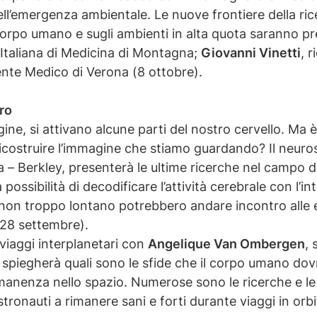
l’emergenza ambientale. Le nuove frontiere della ricer
orpo umano e sugli ambienti in alta quota saranno p
 Italiana di Medicina di Montagna;
Giovanni Vinetti
, 
gente Medico di Verona (8 ottobre).
ro
, si attivano alcune parti del nostro cervello. Ma è
, ricostruire l’immagine che stiamo guardando? Il neur
nia – Berkley, presenterà le ultime ricerche nel campo d
sibilità di decodificare l’attività cerebrale con l’intel
o non troppo lontano potrebbero andare incontro alle 
 (28 settembre).
 viaggi interplanetari con
Angelique Van Ombergen
, 
spiegherà quali sono le sfide che il corpo umano dovr
anenza nello spazio. Numerose sono le ricerche e le 
stronauti a rimanere sani e forti durante viaggi in orb