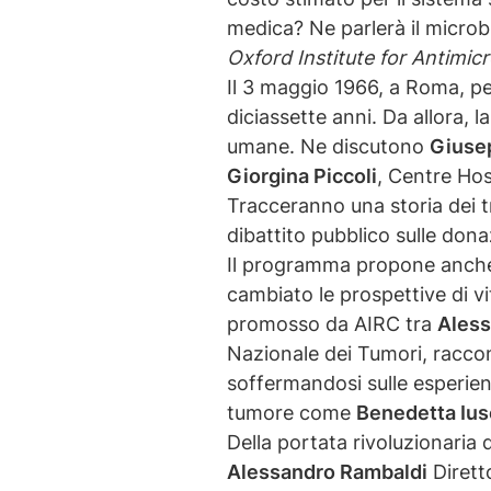
medica? Ne parlerà il micro
Oxford Institute for Antimic
Il 3 maggio 1966, a Roma, per
diciassette anni. Da allora, 
umane. Ne discutono
Giuse
Giorgina Piccoli
, Centre Hos
Tracceranno una storia dei tr
dibattito pubblico sulle dona
Il programma propone anche d
cambiato le prospettive di v
promosso da AIRC tra ⁠
Aless
Nazionale dei Tumori, raccont
soffermandosi sulle esperien
tumore come
Benedetta Iu
Della portata rivoluzionaria 
Alessandro Rambaldi
Dirett