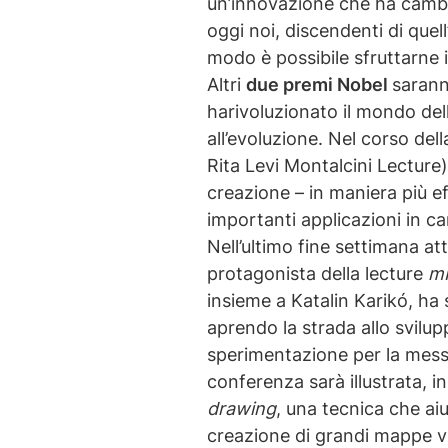
un’innovazione che ha cambia
oggi noi, discendenti di quel
modo è possibile sfruttarne i
Altri
due premi Nobel
sarann
harivoluzionato il mondo del
all’evoluzione. Nel corso de
Rita Levi Montalcini Lecture
creazione – in maniera più ef
importanti applicazioni in 
Nell’ultimo fine settimana a
protagonista della lecture
mR
insieme a Katalin Karikó, ha
aprendo la strada allo svilu
sperimentazione per la messa
conferenza sarà illustrata,
drawing
, una tecnica che aiu
creazione di grandi mappe visu