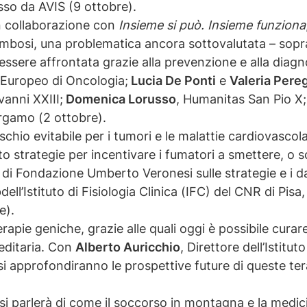
sso da AVIS (9 ottobre).
n collaborazione con
Insieme si può. Insieme funziona
ombosi, una problematica ancora sottovalutata – sopr
 essere affrontata grazie alla prevenzione e alla diag
o Europeo di Oncologia;
Lucia De Ponti
e
Valeria Pere
anni XXIII;
Domenica Lorusso
, Humanitas San Pio X
rgamo (2 ottobre).
ischio evitabile per i tumori e le malattie cardiovascola
o strategie per incentivare i fumatori a smettere, o s
ra di Fondazione Umberto Veronesi sulle strategie e i d
o
dell’Istituto di Fisiologia Clinica (IFC) del CNR di Pisa
e).
terapie geniche, grazie alle quali oggi è possibile cur
editaria. Con
Alberto Auricchio
, Direttore dell’Istitu
i approfondiranno le prospettive future di queste tera
 si parlerà di come il soccorso in montagna e la medic