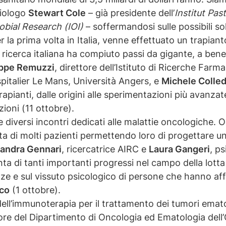
biologo
Stewart Cole
– già presidente dell’
Institut Pas
robial Research (IOI)
– soffermandosi sulle possibili so
 la prima volta in Italia, venne effettuato un trapian
la ricerca italiana ha compiuto passi da gigante, a bene
ppe Remuzzi
, direttore dell’Istituto di Ricerche Far
pitalier Le Mans, Università Angers, e
Michele Colle
apianti, dalle origini alle sperimentazioni più avanzat
zioni (11 ottobre).
iversi incontri dedicati alle malattie oncologiche. O
ita di molti pazienti permettendo loro di progettare u
andra Gennari
, ricercatrice AIRC ⁠e ⁠
Laura Gangeri
, ps
a di tanti importanti progressi nel campo della lotta 
ze e sul vissuto psicologico di persone che hanno af
sco
(1 ottobre).
dell’immunoterapia per il trattamento dei tumori emato
ore del Dipartimento di Oncologia ed Ematologia del