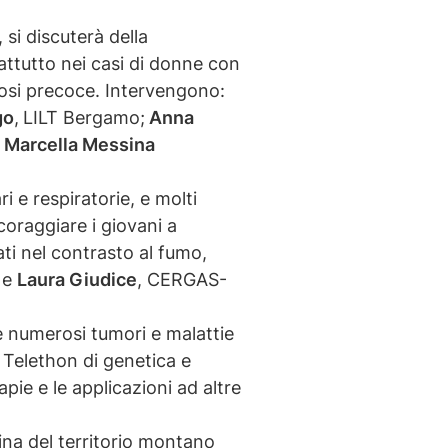
, si discuterà della
attutto nei casi di donne con
nosi precoce. Intervengono:
go
,
LILT Bergamo;
Anna
;
Marcella Messina
ri e respiratorie, e molti
coraggiare i giovani a
ati nel contrasto al fumo,
, e
Laura Giudice
, CERGAS-
are numerosi tumori e malattie
to Telethon di genetica e
pie e le applicazioni ad altre
ina del territorio montano