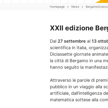
Homepage
>
News
>
BergamoScienza
XXII edizione Be
Dal
27 settembre
al
13 otto
scientifica in Italia, organizza
Diciassette giornate animate 
la città di Bergamo in una m
hanno seguito la manifestaz
Attraverso le parole di premi
pubblico in un viaggio alla s
artificiale, dall’intelligenza d
matematica sottese alla comp