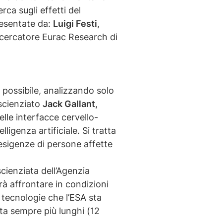
ca sugli effetti del
resentate da:
Luigi Festi
,
ricercatore Eurac Research di
 possibile, analizzando solo
oscienziato
Jack Gallant
,
elle interfacce cervello-
ligenza artificiale. Si tratta
esigenze di persone affette
scienziata dell’Agenzia
à affrontare in condizioni
tecnologie che l’ESA sta
ita sempre più lunghi (12