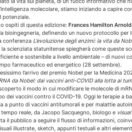
to la vita sul pianeta, di un fuoco informativo che n
l’intelligenza molecolare, stiamo iniziando a capire co
l potenziale.
o ospiti di questa edizione:
Frances Hamilton Arnold
la bioingegneria, definendo un nuovo protocollo per l
lla conferenza
L’evoluzione degli enzimi: la vita da No
) la scienziata statunitense spiegherà come queste s
ficiente e sostenibile a livello ambientale – di nuovi 
campo farmaceutico ed energetico (28 settembre).
ttesissimo l’arrivo del premio Nobel per la Medicina 2
NA da Nobel: dai vaccini anti-COVID alla lotta ai tum
 scoperto il modo in cui modificare le molecole di m
ppo dei vaccini contro il COVID-19. Oggi le terapie a
 a punto di vaccini antitumorali e per malattie autoi
 in tempo reale, da Jacopo Sacquegno, biologo e
visual
ta il pubblico a seguire il flusso di informazioni, coin
ali illustrate, sketch, appunti testuali e altri element