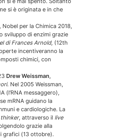
on si è mai spento. Soltanto
me si è originata e in che
, Nobel per la Chimica 2018,
o sviluppo di enzimi grazie
bel di Frances Arnold
, (12
th
coperte incentiveranno la
composti chimici, con
023
Drew Weissman
,
ori
. Nel 2005 Weissman,
RNA (l’RNA messaggero),
 base mRNA guidano la
mmuni e cardiologiche. La
 thinker
, attraverso il
live
volgendolo grazie alla
i grafici (13 ottobre).