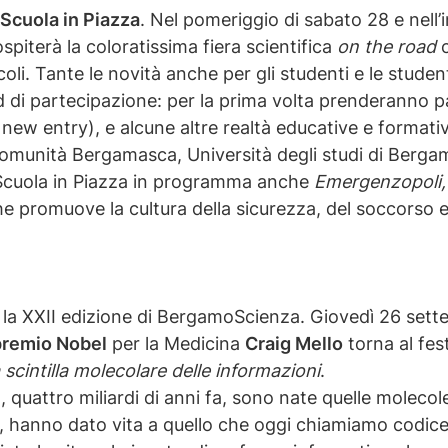
Scuola in Piazza
. Nel pomeriggio di sabato 28 e nell
spiterà la coloratissima fiera scientifica
on the road
c
coli. Tante le novità anche per gli studenti e le student
 di partecipazione: per la prima volta prenderanno p
 17 new entry), e alcune altre realtà educative e format
omunità Bergamasca, Università degli studi di Bergam
a Scuola in Piazza in programma anche
Emergenzopoli,
e promuove la cultura della sicurezza, del soccorso e 
 la XXII edizione di BergamoScienza. Giovedì 26 sette
premio Nobel
per la Medicina
Craig Mello
torna al fes
 scintilla molecolare delle informazioni
.
, quattro miliardi di anni fa, sono nate quelle molecol
hanno dato vita a quello che oggi chiamiamo codice g