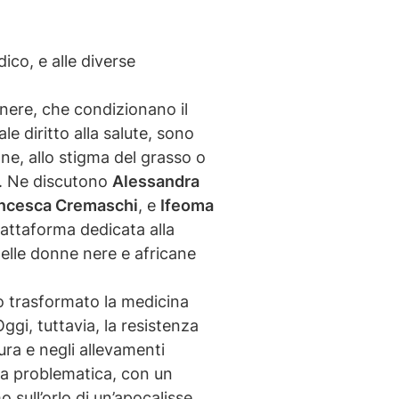
ico, e alle diverse
genere, che condizionano il
e diritto alla salute, sono
nne, allo stigma del grasso o
a. Ne discutono
Alessandra
ncesca Cremaschi
, e
Ifeoma
iattaforma dedicata alla
delle donne nere e africane
no trasformato la medicina
ggi, tuttavia, la resistenza
tura e negli allevamenti
sta problematica, con un
o sull’orlo di un’apocalisse