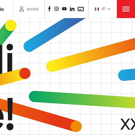
io
Accedi
IT