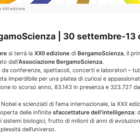
 XXII edizione
rgamoScienza | 30 settembre-13 
bre
si terrà la
XXII edizione
di
BergamoScienza
, il p
to dall’
Associazione BergamoScienza
.
da conferenze, spettacoli, concerti e laboratori – tut
eta imperdibile per una platea di curiosi e appassiona
ione lo scorso anno, 83.143 in presenza e 323.727 d
 Nobel e scienziati di fama internazionale, la XXII ediz
coperta delle infinite
sfaccettature dell’intelligenza
: 
ei sistemi biologici, frutto di milioni di anni di evoluzion
lessità dell’universo.