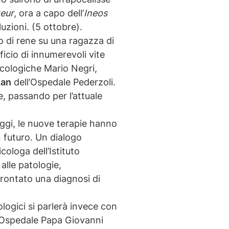
teur
, ora a capo dell’
Ineos
luzioni. (5 ottobre).
to di rene su una ragazza di
ficio di innumerevoli vite
macologiche Mario Negri,
dan
dell’Ospedale Pederzoli.
e, passando per l’attuale
ggi, le nuove terapie hanno
n futuro. Un dialogo
icologa dell’Istituto
alle patologie,
frontato una diagnosi di
logici si parlerà invece con
l’Ospedale Papa Giovanni