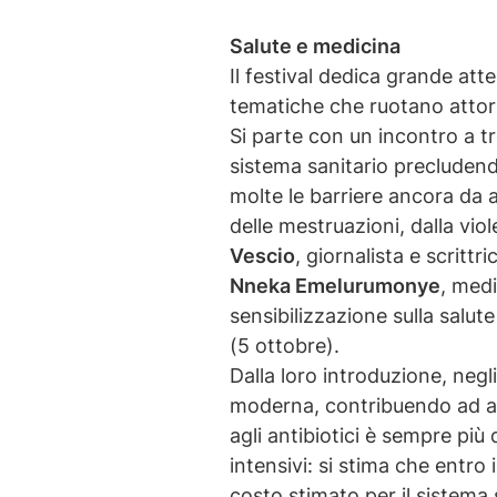
Salute e medicina
Il festival dedica grande att
tematiche che ruotano attor
Si parte con un incontro a t
sistema sanitario precludendo
molte le barriere ancora da a
delle mestruazioni, dalla vi
Vescio
, giornalista e scritt
Nneka Emelurumonye
, med
sensibilizzazione sulla salut
(5 ottobre).
Dalla loro introduzione, negl
moderna, contribuendo ad allu
agli antibiotici è sempre più 
intensivi: si stima che entro
costo stimato per il sistema s