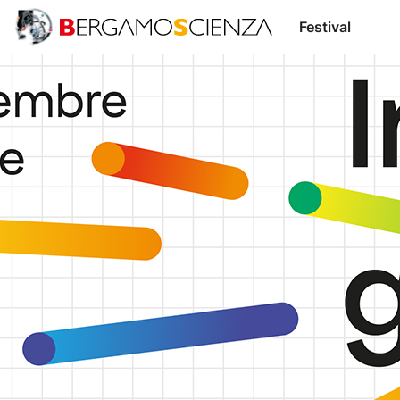
Stampa
Festival
Sostienici
Sostenitori
Fondazione
Relatori
Trasparente
BergamoScienza
TOCC
Accedi /
IT
EN
Registrati