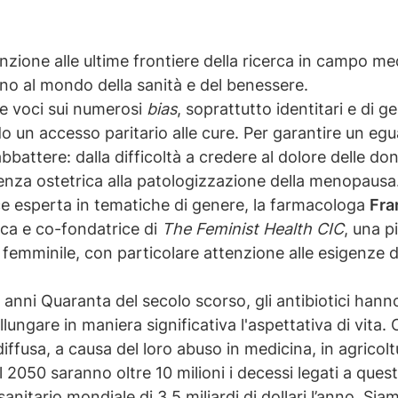
enzione alle ultime frontiere della ricerca in campo med
no al mondo della sanità e del benessere.
re voci sui numerosi
bias
, soprattutto identitari e di 
 un accesso paritario alle cure. Per garantire un egual
bbattere: dalla difficoltà a credere al dolore delle do
olenza ostetrica alla patologizzazione della menopaus
rice esperta in tematiche di genere, la farmacologa
Fra
ica e co-fondatrice di
The Feminist Health CIC
, una p
e femminile, con particolare attenzione alle esigenze 
i anni Quaranta del secolo scorso, gli antibiotici han
ngare in maniera significativa l'aspettativa di vita. O
diffusa, a causa del loro abuso in medicina, in agricol
 il 2050 saranno oltre 10 milioni i decessi legati a que
anitario mondiale di 3,5 miliardi di dollari l’anno. Siam