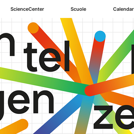
ScienceCenter
Scuole
Calendar