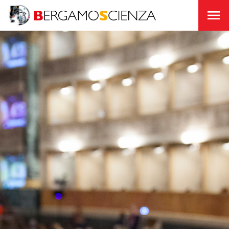
Chi
Siamo
Unisciti
a
noi
Sostienici
Fondazione
Trasparente
BergamoScienza
TOCC