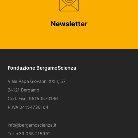
Newsletter
Fondazione BergamoScienza
Viale Papa Giovanni XXIII, 57
24121 Bergamo
Cod. Fisc. 95150570166
P.IVA 04154730164
info@bergamoscienza.it
Tel. +39.035.215992