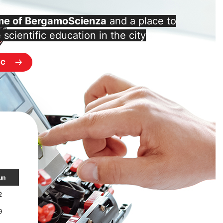
e of BergamoScienza
and a place to
scientific education in the city
SC
un
2
9