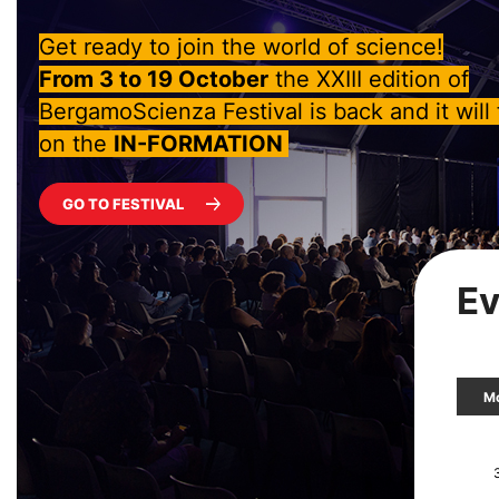
Get ready to join the world of science!
From 3 to 19 October
the XXIII edition of
BergamoScienza Festival is back and it will
on the
IN-FORMATION ‎
GO TO FESTIVAL
Ev
M