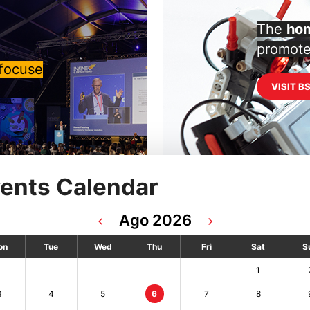
The
hom
promote 
 focuse
VISIT B
ents Calendar
Ago 2026
on
Tue
Wed
Thu
Fri
Sat
S
1
3
4
5
6
7
8