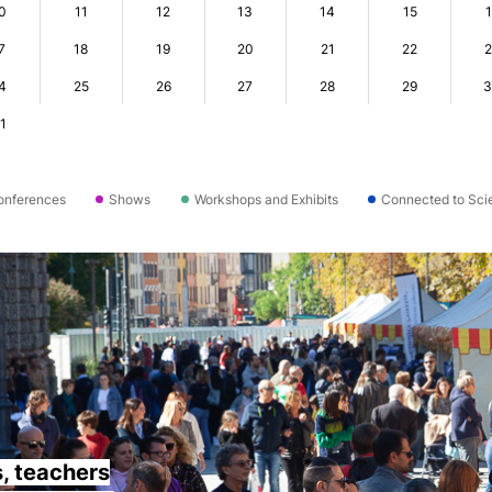
0
11
12
13
14
15
7
18
19
20
21
22
4
25
26
27
28
29
1
onferences
Shows
Workshops and Exhibits
Connected to Sci
s, teachers