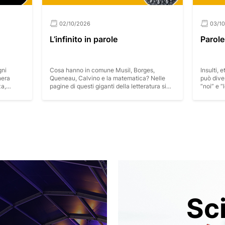
03/10/2026
05/1
Parole che feriscono
Creatu
umano
s,
Insulti, etichette, discriminazioni: la parola
Un viagg
Nelle
può diventare un’arma, costruire muri tra
Sibylla M
tura si
“noi” e “loro”, disumanizzare intere
attravers
adossi
categorie. Cosa succede quando il lessico
sogni, li
e di rara
della guerra si infiltra nel dibattito
convenzi
 viaggio
quotidiano? Che relazione c’è tra
studio de
numeri e
militarizzazione del discorso pubblico e
moderna 
 alcune
violenza reale? Un dialogo aperto per
artistic
riconoscere i meccanismi del linguaggio
innovati
riveli
d’odio e sviluppare gli anticorpi giusti.
farfalle.
mpre
Sc