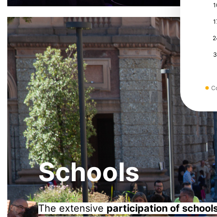
1
1
2
3
C
Schools
The extensive
participation of school