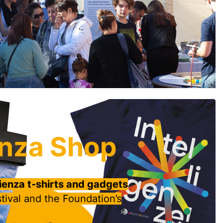
nza Shop
enza t-shirts and gadgets
tival and the Foundation’s