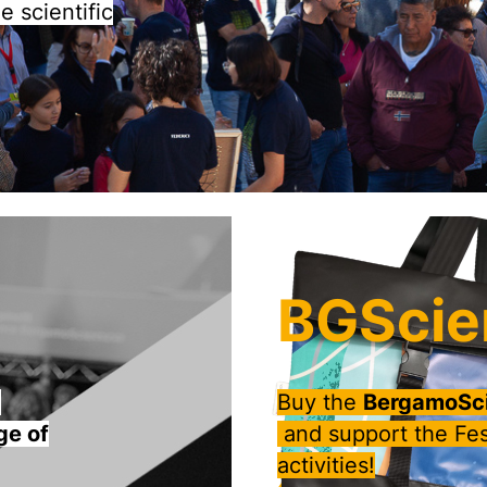
 scientific
BGScie
a
Buy the
BergamoSci
ge of
and support the Fes
activities!