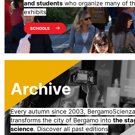
and students
who organize many of the
exhibits
SCHOOLS
Archive
Every autumn since 2003, BergamoScienz
transforms the city of Bergamo into
the sta
science
. Discover all past editions