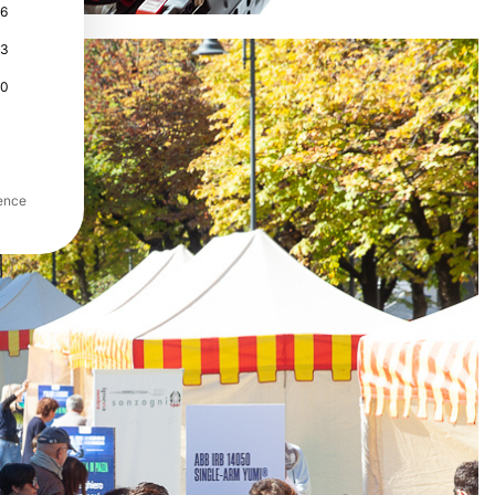
16
23
30
ence